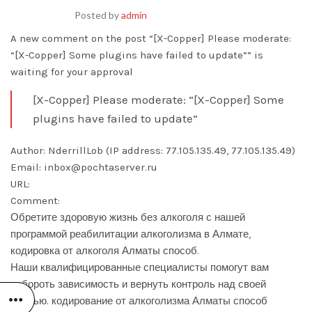
Posted by
admin
A new comment on the post “[X-Copper] Please moderate:
“[X-Copper] Some plugins have failed to update”” is
waiting for your approval
[X-Copper] Please moderate: “[X-Copper] Some
plugins have failed to update”
Author: NderrillLob (IP address: 77.105.135.49, 77.105.135.49)
Email: inbox@pochtaserver.ru
URL:
Comment:
Обретите здоровую жизнь без алкоголя с нашей
программой реабилитации алкоголизма в Алмате,
кодировка от алкоголя Алматы способ.
Наши квалифицированные специалисты помогут вам
побороть зависимость и вернуть контроль над своей
жизнью.
кодирование от алкоголизма Алматы способ