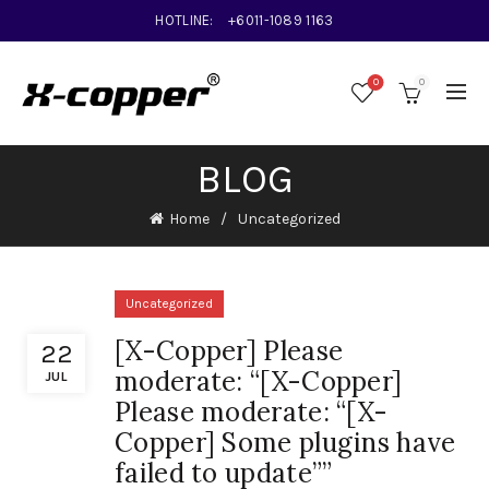
HOTLINE:
+6011-1089 1163
0
0
BLOG
Home
Uncategorized
Uncategorized
[X-Copper] Please
22
moderate: “[X-Copper]
JUL
Please moderate: “[X-
Copper] Some plugins have
failed to update””