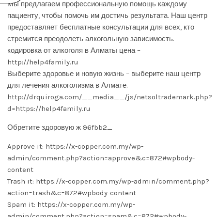
Мы предлагаем профессиональную помощь каждому
пациенту, чтобы помочь им достичь результата. Наш центр
предоставляет бесплатные консультации для всех, кто
стремится преодолеть алкогольную зависимость.
кодировка от алкоголя в Алматы цена –
http://help4family.ru
Выберите здоровье и новую жизнь – выберите наш центр
для лечения алкоголизма в Алмате.
http://drquiroga.com/__media__/js/netsoltrademark.php?
d=https://help4family.ru
Обретите здоровую ж
96fbb2_
Approve it: https://x-copper.com.my/wp-
admin/comment.php?action=approve&c=872#wpbody-
content
Trash it: https://x-copper.com.my/wp-admin/comment.php?
action=trash&c=872#wpbody-content
Spam it: https://x-copper.com.my/wp-
admin/comment.php?action=spam&c=872#wpbody-